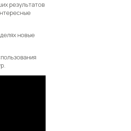
ших результатов
интересные
оделях новые
спользования
р.