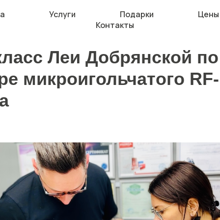
а
Услуги
Подарки
Цены
Контакты
класс Леи Добрянской по
ре микроигольчатого RF-
а