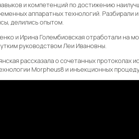
навыков и компетенций по достижению наилуч
еменных аппаратных технологий. Разбирали 
сы, делились опытом.
енко и Ирина Голембиовская отработали на м
чутким руководством Леи Ивановны.
янская рассказала о сочетанных протоколах и
технологии Morpheus8 и инъекционных процеду