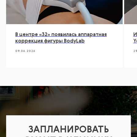
В центре «32» появилась аппаратная
И
коррекция фигуры BodyLab
Y
09.06.2026
2
ЗАПЛАНИРОВАТЬ